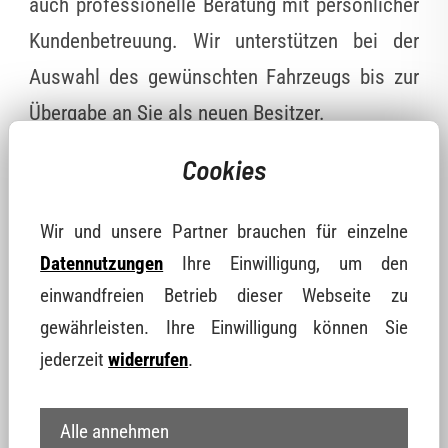
auch professionelle Beratung mit persönlicher
Kundenbetreuung. Wir unterstützen bei der
Auswahl des gewünschten Fahrzeugs bis zur
Übergabe an Sie als neuen Besitzer.
Sie brauchen einen zertifizierten Händler für EU
Cookies
Fahrzeuge in der Region Fürstenwalde/Spree?
Dann sind Sie bei uns in Vetschau also genau
Wir und unsere Partner brauchen für einzelne
richtig! Neben einer Auswahl an gepflegten
Datennutzungen
Ihre Einwilligung, um den
Gebrauchtfahrzeugen sowie auch neuen EU-
einwandfreien Betrieb dieser Webseite zu
Fahrzeugen erhalten Sie bei uns alle Vorteile,
gewährleisten. Ihre Einwilligung können Sie
jederzeit
widerrufen
.
die ein Kauf innerhalb der EU mit sich bringt:
niedrige Preise und geprüfte Qualität.
Alle annehmen