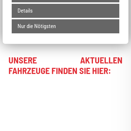
Ob geprüfter Gebrauchtwagen oder EU-
Details
Neuwagen – nennen Sie uns Ihre individuellen
Nur die Nötigsten
Anforderungen zum Autokauf, damit wir Ihr
Traumauto suchen und auch finden können.
UNSERE AKTUELLEN
FAHRZEUGE FINDEN SIE HIER: