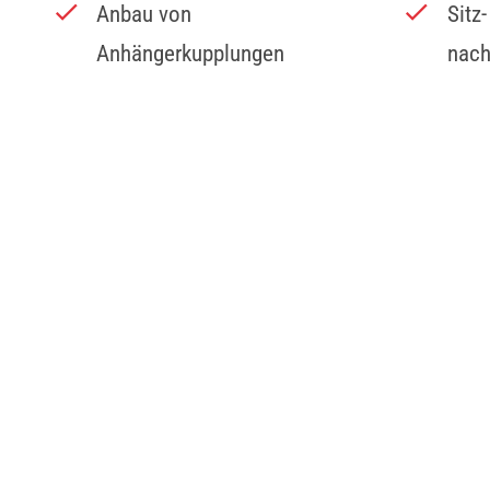
Anbau von
Sitz
Anhängerkupplungen
nach
Nano-Lackpflege
Auto
Kfz-Komplettreinigung
ZUM WERKSTATTSERVI