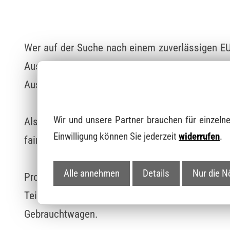
Wer auf der Suche nach einem zuverlässigen EU
Auswahl an attraktiven EU-Importen und topgepf
Austattung zu günstigen Preisen und geprüfter Qu
Wir und unsere Partner brauchen für einzeln
Als erfahrener und zuverlässiger Gebrauchtwag
Einwilligung können Sie jederzeit
widerrufen
.
faire Preise. Unser Team unterstützt Sie von de
Alle annehmen
Details
Nur die N
Profitieren Sie von unserem Know-how, einer
Teilen Sie uns Ihre Anforderungen mit und l
Gebrauchtwagen.