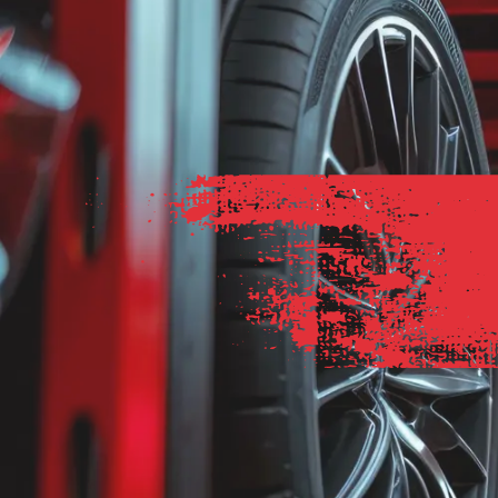
Kfz-Klimaservice
Sitz- & Standheizung
DEKRA-Service
Marken-Partner