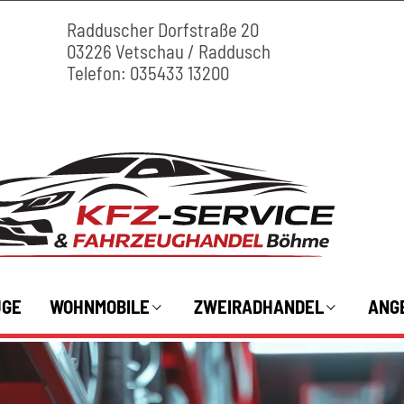
Radduscher Dorfstraße 20
03226 Vetschau / Raddusch
Telefon:
035433 13200
UGE
WOHNMOBILE
ZWEIRADHANDEL
ANG
Vermietung Wohnmobile
Scooter, Mofas & Vespas