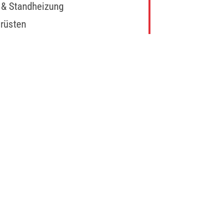
- & Standheizung
rüsten
-Tuning
CE